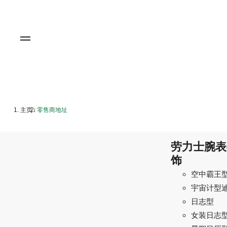
主页
零售商地址
/
劳力士腕表
饰
空中霸王
宇宙计型
日志型
女装日志