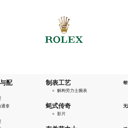
与配
制表工艺
帮
解构劳力士腕表
型
蚝式传奇
迪通拿
无
影片
型