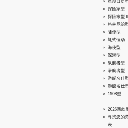
星期日历
探险家型
探险家型 I
格林尼治型 
陆使型
蚝式恒动
海使型
深潜型
纵航者型
潜航者型
游艇名仕
游艇名仕型 
1908型
2026新款
寻找您的
表