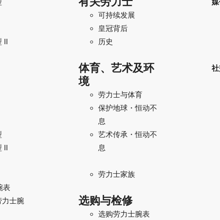
有关劳力士
型
媒
可持续发展
I
皇冠背后
II
历史
体育、艺术及环
社
境
劳力士与体育
保护地球・恒动不
息
型
艺术传承・恒动不
II
息
劳力士家族
腕表
选购与检修
劳力士腕
选购劳力士腕表