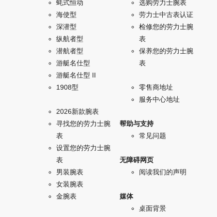
蚝式恒动
选购劳力士腕表
海使型
劳力士中古表认证
深潜型
检修您的劳力士腕
纵航者型
表
潜航者型
保养您的劳力士腕
游艇名仕型
表
游艇名仕型 II
1908型
零售商地址
服务中心地址
2026新款腕表
寻找您的劳力士腕
帮助与支持
表
常见问题
设置您的劳力士腕
表
无障碍网页
男装腕表
阅读我们的声明
女装腕表
金腕表
媒体
桌面背景