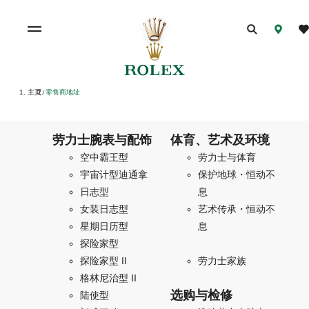
主页
零售商地址
/
劳力士腕表与配饰
体育、艺术及环境
空中霸王型
劳力士与体育
宇宙计型迪通拿
保护地球・恒动不
日志型
息
女装日志型
艺术传承・恒动不
星期日历型
息
探险家型
探险家型 II
劳力士家族
格林尼治型 II
选购与检修
陆使型