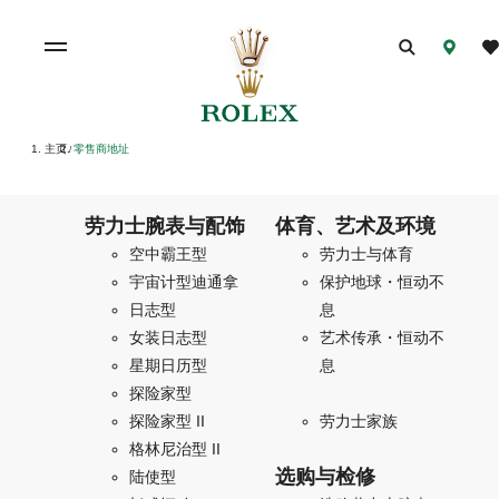
主页
零售商地址
/
劳力士腕表与配饰
体育、艺术及环境
空中霸王型
劳力士与体育
宇宙计型迪通拿
保护地球・恒动不
日志型
息
女装日志型
艺术传承・恒动不
星期日历型
息
探险家型
探险家型 II
劳力士家族
格林尼治型 II
选购与检修
陆使型