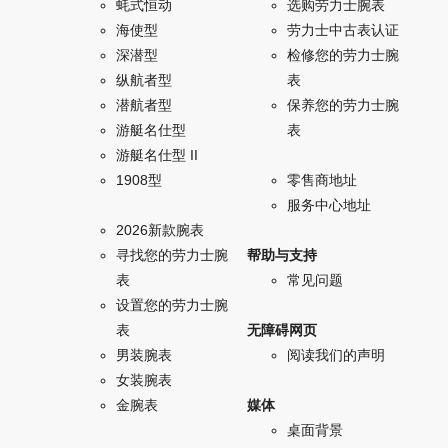
蚝式恒动
选购劳力士腕表
海使型
劳力士中古表认证
深潜型
检修您的劳力士腕
纵航者型
表
潜航者型
保养您的劳力士腕
游艇名仕型
表
游艇名仕型 II
1908型
零售商地址
服务中心地址
2026新款腕表
寻找您的劳力士腕
帮助与支持
表
常见问题
设置您的劳力士腕
表
无障碍网页
男装腕表
阅读我们的声明
女装腕表
金腕表
媒体
桌面背景