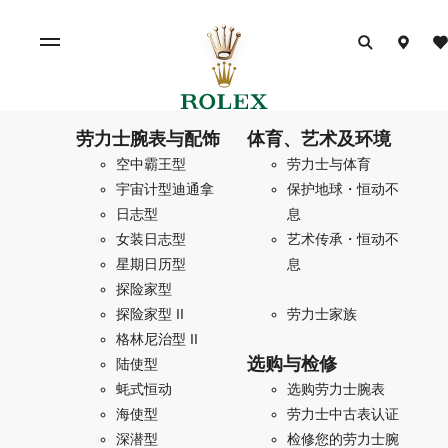
劳力士腕表与配饰
体育、艺术及环境
空中霸王型
劳力士与体育
宇宙计型迪通拿
保护地球・恒动不
日志型
息
女装日志型
艺术传承・恒动不
星期日历型
息
探险家型
探险家型 II
劳力士家族
格林尼治型 II
选购与检修
陆使型
蚝式恒动
选购劳力士腕表
海使型
劳力士中古表认证
深潜型
检修您的劳力士腕