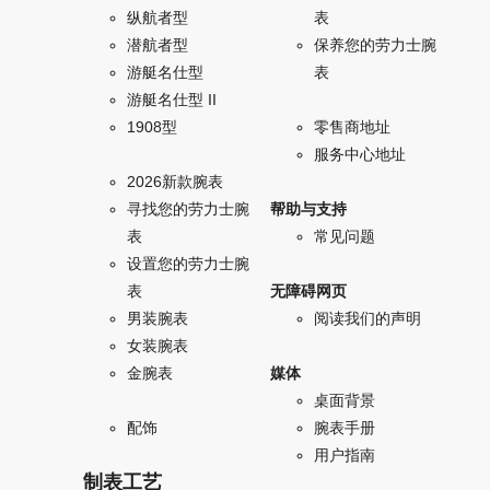
纵航者型
表
潜航者型
保养您的劳力士腕
游艇名仕型
表
游艇名仕型 II
1908型
零售商地址
服务中心地址
2026新款腕表
寻找您的劳力士腕
帮助与支持
表
常见问题
设置您的劳力士腕
表
无障碍网页
男装腕表
阅读我们的声明
女装腕表
金腕表
媒体
桌面背景
配饰
腕表手册
用户指南
制表工艺