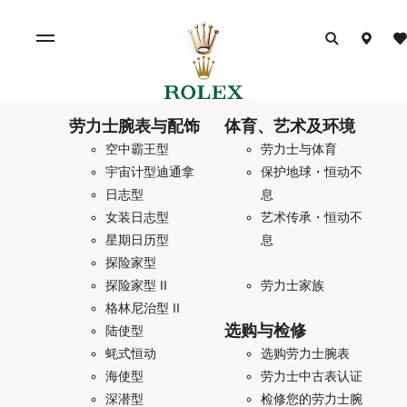
劳力士腕表与配饰
体育、艺术及环境
空中霸王型
劳力士与体育
宇宙计型迪通拿
保护地球・恒动不
日志型
息
女装日志型
艺术传承・恒动不
星期日历型
息
探险家型
探险家型 II
劳力士家族
格林尼治型 II
选购与检修
陆使型
蚝式恒动
选购劳力士腕表
海使型
劳力士中古表认证
深潜型
检修您的劳力士腕