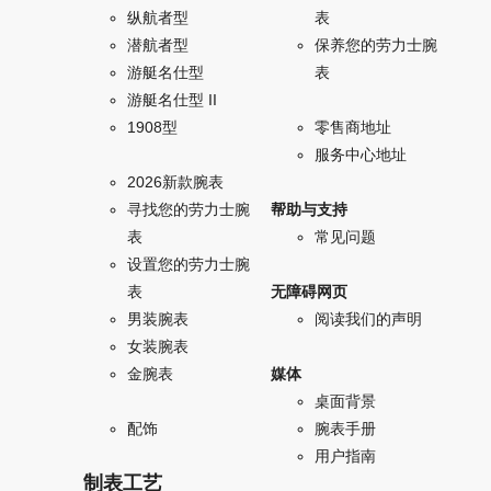
纵航者型
表
潜航者型
保养您的劳力士腕
游艇名仕型
表
游艇名仕型 II
1908型
零售商地址
服务中心地址
2026新款腕表
寻找您的劳力士腕
帮助与支持
表
常见问题
设置您的劳力士腕
表
无障碍网页
男装腕表
阅读我们的声明
女装腕表
金腕表
媒体
桌面背景
配饰
腕表手册
用户指南
制表工艺