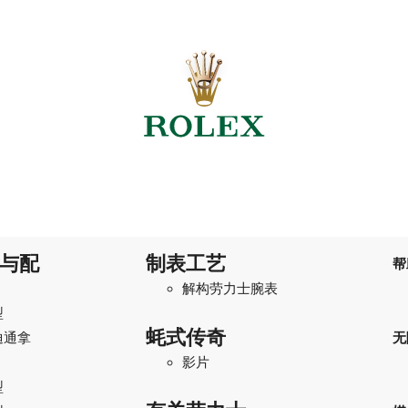
与配
制表工艺
帮
解构劳力士腕表
型
蚝式传奇
迪通拿
无
影片
型