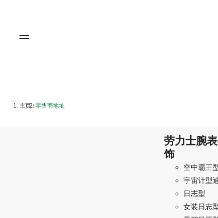
主页
零售商地址
/
劳力士腕表
饰
空中霸王
宇宙计型
日志型
女装日志