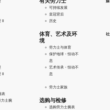
有关劳力士
型
媒
可持续发展
I
皇冠背后
II
历史
体育、艺术及环
社
境
劳力士与体育
保护地球・恒动不
息
型
艺术传承・恒动不
II
息
劳力士家族
腕表
选购与检修
劳力士腕
选购劳力士腕表