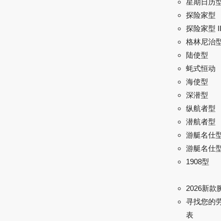
星期日历
探险家型
探险家型 I
格林尼治型 
陆使型
蚝式恒动
海使型
深潜型
纵航者型
潜航者型
游艇名仕
游艇名仕型 
1908型
2026新款
寻找您的
表