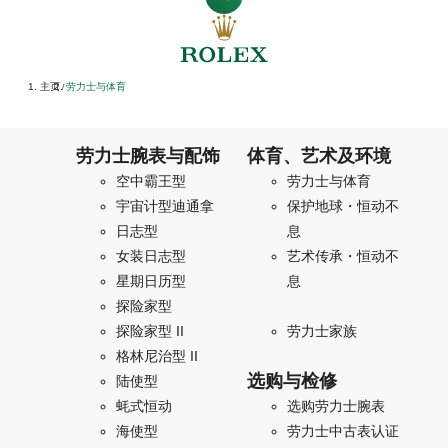
主页
劳力士与体育
/
劳力士腕表与配饰
体育、艺术及环境
空中霸王型
劳力士与体育
宇宙计型迪通拿
保护地球・恒动不
日志型
息
女装日志型
艺术传承・恒动不
星期日历型
息
探险家型
探险家型 II
劳力士家族
格林尼治型 II
选购与检修
陆使型
蚝式恒动
选购劳力士腕表
海使型
劳力士中古表认证