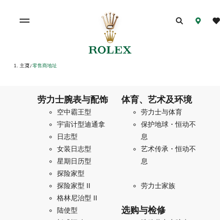
主页
零售商地址
/
劳力士腕表与配饰
体育、艺术及环境
空中霸王型
劳力士与体育
宇宙计型迪通拿
保护地球・恒动不
日志型
息
女装日志型
艺术传承・恒动不
星期日历型
息
探险家型
探险家型 II
劳力士家族
格林尼治型 II
选购与检修
陆使型