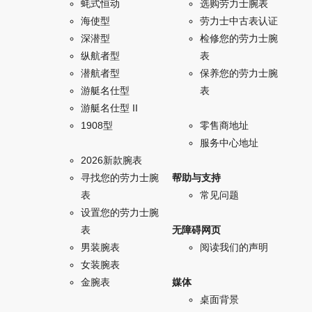
蚝式恒动
选购劳力士腕表
海使型
劳力士中古表认证
深潜型
检修您的劳力士腕
纵航者型
表
潜航者型
保养您的劳力士腕
游艇名仕型
表
游艇名仕型 II
1908型
零售商地址
服务中心地址
2026新款腕表
寻找您的劳力士腕
帮助与支持
表
常见问题
设置您的劳力士腕
表
无障碍网页
男装腕表
阅读我们的声明
女装腕表
金腕表
媒体
桌面背景