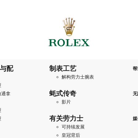
与配
制表工艺
帮
解构劳力士腕表
型
蚝式传奇
迪通拿
无
影片
型
有关劳力士
型
媒
可持续发展
I
皇冠背后