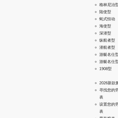
格林尼治型 
陆使型
蚝式恒动
海使型
深潜型
纵航者型
潜航者型
游艇名仕
游艇名仕型 
1908型
2026新款
寻找您的
表
设置您的
表