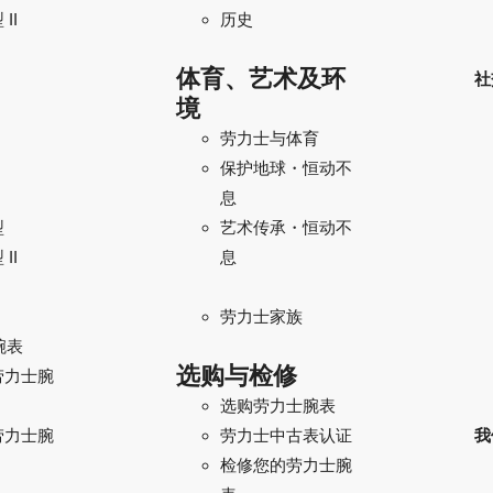
II
历史
体育、艺术及环
社
境
劳力士与体育
保护地球・恒动不
息
型
艺术传承・恒动不
II
息
劳力士家族
腕表
选购与检修
劳力士腕
选购劳力士腕表
劳力士腕
我
劳力士中古表认证
检修您的劳力士腕