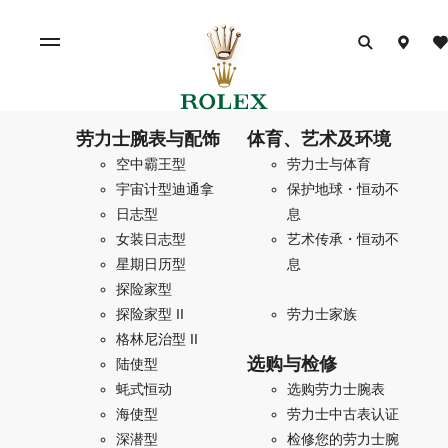
劳力士腕表与配饰
体育、艺术及环境
空中霸王型
劳力士与体育
宇宙计型迪通拿
保护地球・恒动不
日志型
息
女装日志型
艺术传承・恒动不
星期日历型
息
探险家型
探险家型 II
劳力士家族
格林尼治型 II
选购与检修
陆使型
蚝式恒动
选购劳力士腕表
海使型
劳力士中古表认证
深潜型
检修您的劳力士腕