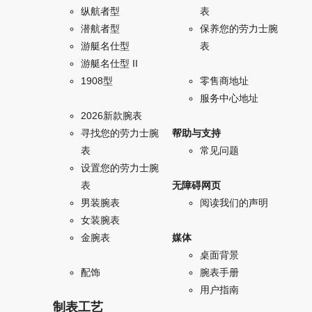
纵航者型
表
潜航者型
保养您的劳力士腕
游艇名仕型
表
游艇名仕型 II
1908型
零售商地址
服务中心地址
2026新款腕表
寻找您的劳力士腕
帮助与支持
表
常见问题
设置您的劳力士腕
表
无障碍网页
男装腕表
阅读我们的声明
女装腕表
金腕表
媒体
桌面背景
配饰
腕表手册
用户指南
制表工艺