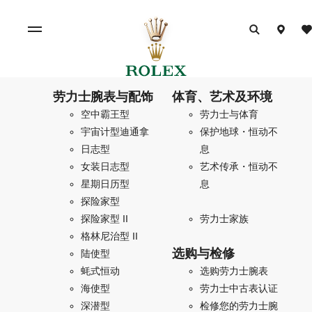
劳力士腕表与配饰
体育、艺术及环境
空中霸王型
劳力士与体育
宇宙计型迪通拿
保护地球・恒动不
日志型
息
女装日志型
艺术传承・恒动不
星期日历型
息
探险家型
探险家型 II
劳力士家族
格林尼治型 II
选购与检修
陆使型
蚝式恒动
选购劳力士腕表
海使型
劳力士中古表认证
深潜型
检修您的劳力士腕