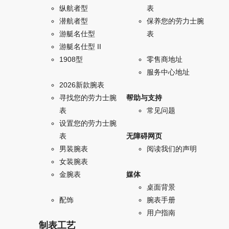
纵航者型
表
潜航者型
保养您的劳力士腕
游艇名仕型
表
游艇名仕型 II
1908型
零售商地址
服务中心地址
2026新款腕表
寻找您的劳力士腕
帮助与支持
表
常见问题
设置您的劳力士腕
表
无障碍网页
男装腕表
阅读我们的声明
女装腕表
金腕表
媒体
桌面背景
配饰
腕表手册
用户指南
制表工艺