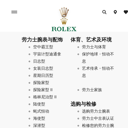
劳力士腕表与配饰
体育、艺术及环境
空中霸王型
劳力士与体育
宇宙计型迪通拿
保护地球・恒动不
日志型
息
女装日志型
艺术传承・恒动不
星期日历型
息
探险家型
探险家型 II
劳力士家族
格林尼治型 II
选购与检修
陆使型
蚝式恒动
选购劳力士腕表
海使型
劳力士中古表认证
深潜型
检修您的劳力士腕