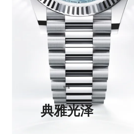
铂金
典雅光泽