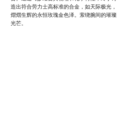
造出符合劳力士高标准的合金，如天际极光，
熠熠生辉的永恒玫瑰金色泽。萦绕腕间的璀璨
光芒。