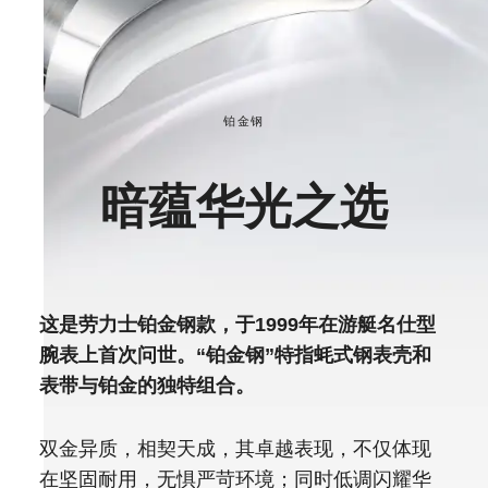
铂金钢
暗蕴华光之选
这是劳力士铂金钢款，于1999年在游艇名仕型
腕表上首次问世。“铂金钢”特指蚝式钢表壳和
表带与铂金的独特组合。
双金异质，相契天成，其卓越表现，不仅体现
在坚固耐用，无惧严苛环境；同时低调闪耀华