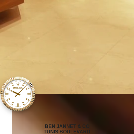
‭BEN JANNET & CO
TUNIS BOULEVARD‬