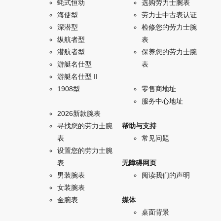
蚝式恒动
选购劳力士腕表
海使型
劳力士中古表认证
深潜型
检修您的劳力士腕
纵航者型
表
潜航者型
保养您的劳力士腕
游艇名仕型
表
游艇名仕型 II
1908型
零售商地址
服务中心地址
2026新款腕表
寻找您的劳力士腕
帮助与支持
表
常见问题
设置您的劳力士腕
表
无障碍网页
男装腕表
阅读我们的声明
女装腕表
金腕表
媒体
桌面背景