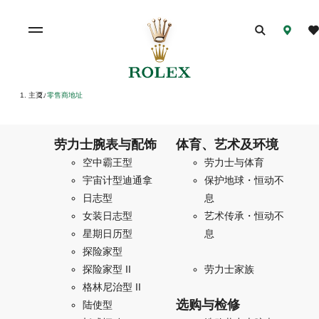
主页
零售商地址
/
劳力士腕表与配饰
体育、艺术及环境
空中霸王型
劳力士与体育
宇宙计型迪通拿
保护地球・恒动不
日志型
息
女装日志型
艺术传承・恒动不
星期日历型
息
探险家型
探险家型 II
劳力士家族
格林尼治型 II
选购与检修
陆使型