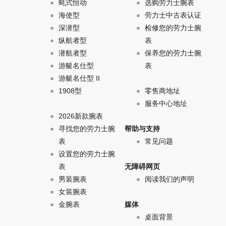
蚝式恒动
选购劳力士腕表
海使型
劳力士中古表认证
深潜型
检修您的劳力士腕
纵航者型
表
潜航者型
保养您的劳力士腕
游艇名仕型
表
游艇名仕型 II
1908型
零售商地址
服务中心地址
2026新款腕表
寻找您的劳力士腕
帮助与支持
表
常见问题
设置您的劳力士腕
表
无障碍网页
男装腕表
阅读我们的声明
女装腕表
金腕表
媒体
桌面背景