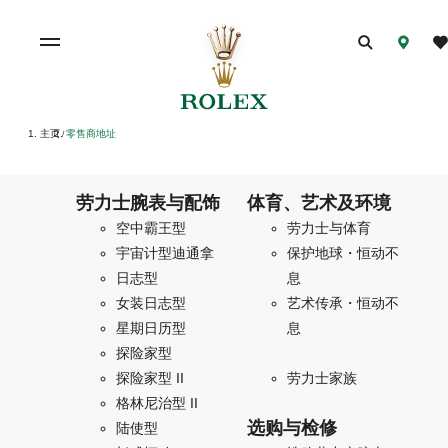
主页
零售商地址
/
劳力士腕表与配饰
体育、艺术及环境
空中霸王型
劳力士与体育
宇宙计型迪通拿
保护地球・恒动不
日志型
息
女装日志型
艺术传承・恒动不
星期日历型
息
探险家型
探险家型 II
劳力士家族
格林尼治型 II
选购与检修
陆使型