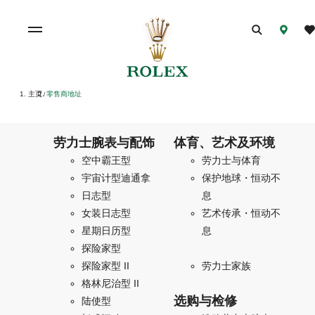
主页
零售商地址
/
劳力士腕表与配饰
体育、艺术及环境
空中霸王型
劳力士与体育
宇宙计型迪通拿
保护地球・恒动不
日志型
息
女装日志型
艺术传承・恒动不
星期日历型
息
探险家型
探险家型 II
劳力士家族
格林尼治型 II
选购与检修
陆使型