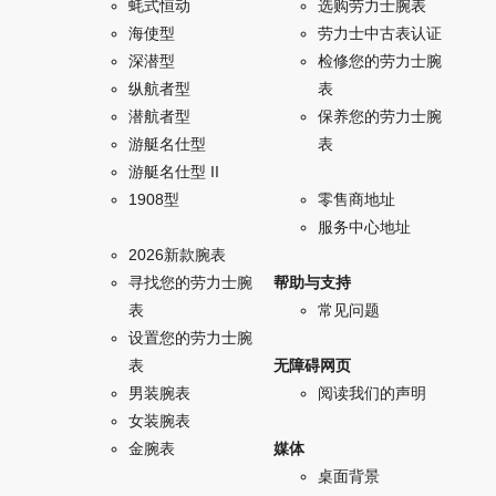
蚝式恒动
选购劳力士腕表
海使型
劳力士中古表认证
深潜型
检修您的劳力士腕
纵航者型
表
潜航者型
保养您的劳力士腕
游艇名仕型
表
游艇名仕型 II
1908型
零售商地址
服务中心地址
2026新款腕表
寻找您的劳力士腕
帮助与支持
表
常见问题
设置您的劳力士腕
表
无障碍网页
男装腕表
阅读我们的声明
女装腕表
金腕表
媒体
桌面背景