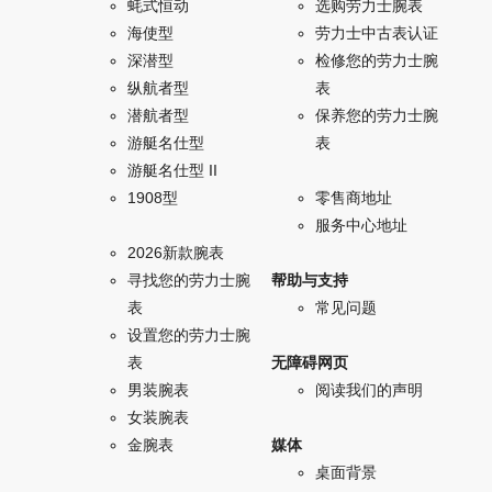
蚝式恒动
选购劳力士腕表
海使型
劳力士中古表认证
深潜型
检修您的劳力士腕
纵航者型
表
潜航者型
保养您的劳力士腕
游艇名仕型
表
游艇名仕型 II
1908型
零售商地址
服务中心地址
2026新款腕表
寻找您的劳力士腕
帮助与支持
表
常见问题
设置您的劳力士腕
表
无障碍网页
男装腕表
阅读我们的声明
女装腕表
金腕表
媒体
桌面背景