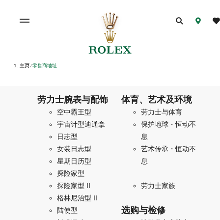
主页
零售商地址
/
劳力士腕表与配饰
体育、艺术及环境
空中霸王型
劳力士与体育
宇宙计型迪通拿
保护地球・恒动不
日志型
息
女装日志型
艺术传承・恒动不
星期日历型
息
探险家型
探险家型 II
劳力士家族
格林尼治型 II
选购与检修
陆使型