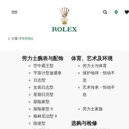
主页
零售商地址
/
劳力士腕表与配饰
体育、艺术及环境
空中霸王型
劳力士与体育
宇宙计型迪通拿
保护地球・恒动不
日志型
息
女装日志型
艺术传承・恒动不
星期日历型
息
探险家型
探险家型 II
劳力士家族
格林尼治型 II
选购与检修
陆使型