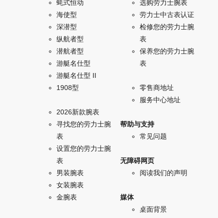
蚝式恒动
选购劳力士腕表
海使型
劳力士中古表认证
深潜型
检修您的劳力士腕
纵航者型
表
潜航者型
保养您的劳力士腕
游艇名仕型
表
游艇名仕型 II
1908型
零售商地址
服务中心地址
2026新款腕表
寻找您的劳力士腕
帮助与支持
表
常见问题
设置您的劳力士腕
表
无障碍网页
男装腕表
阅读我们的声明
女装腕表
金腕表
媒体
桌面背景