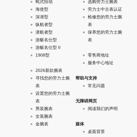
蚝式恒动
选购劳力士腕表
海使型
劳力士中古表认证
深潜型
检修您的劳力士腕
纵航者型
表
潜航者型
保养您的劳力士腕
游艇名仕型
表
游艇名仕型 II
1908型
零售商地址
服务中心地址
2026新款腕表
寻找您的劳力士腕
帮助与支持
表
常见问题
设置您的劳力士腕
表
无障碍网页
男装腕表
阅读我们的声明
女装腕表
金腕表
媒体
桌面背景