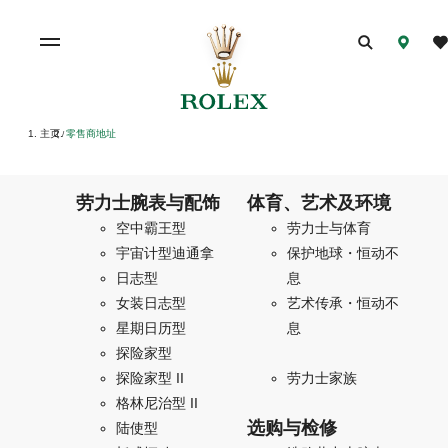
主页
零售商地址
/
劳力士腕表与配饰
体育、艺术及环境
空中霸王型
劳力士与体育
宇宙计型迪通拿
保护地球・恒动不
日志型
息
女装日志型
艺术传承・恒动不
星期日历型
息
探险家型
探险家型 II
劳力士家族
格林尼治型 II
选购与检修
陆使型