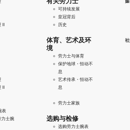
有关劳力士
型
媒
可持续发展
I
皇冠背后
II
历史
体育、艺术及环
社
境
劳力士与体育
保护地球・恒动不
息
型
艺术传承・恒动不
II
息
劳力士家族
腕表
选购与检修
劳力士腕
选购劳力士腕表