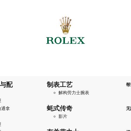
与配
制表工艺
帮
解构劳力士腕表
型
蚝式传奇
迪通拿
无
影片
型