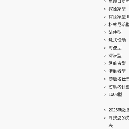
星期日历
探险家型
探险家型 I
格林尼治型 
陆使型
蚝式恒动
海使型
深潜型
纵航者型
潜航者型
游艇名仕
游艇名仕型 
1908型
2026新款
寻找您的
表