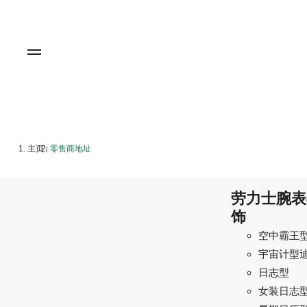
主页
零售商地址
/
劳力士腕表
饰
空中霸王
宇宙计型
日志型
女装日志