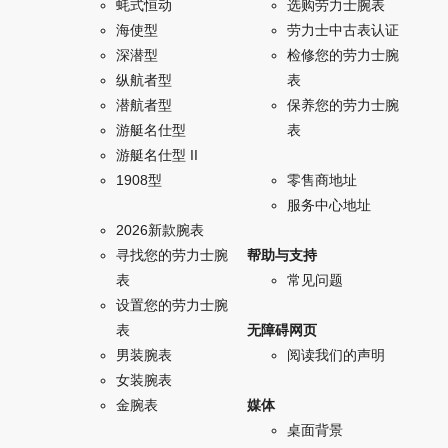
蚝式恒动
选购劳力士腕表
海使型
劳力士中古表认证
深潜型
检修您的劳力士腕
纵航者型
表
潜航者型
保养您的劳力士腕
游艇名仕型
表
游艇名仕型 II
1908型
零售商地址
服务中心地址
2026新款腕表
寻找您的劳力士腕
帮助与支持
表
常见问题
设置您的劳力士腕
表
无障碍网页
男装腕表
阅读我们的声明
女装腕表
金腕表
媒体
桌面背景