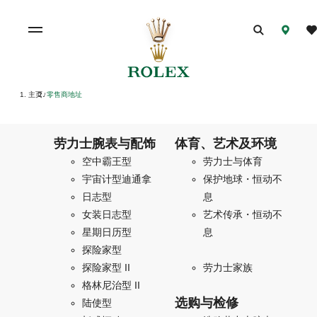
主页
零售商地址
/
劳力士腕表与配饰
体育、艺术及环境
空中霸王型
劳力士与体育
宇宙计型迪通拿
保护地球・恒动不
日志型
息
女装日志型
艺术传承・恒动不
星期日历型
息
探险家型
探险家型 II
劳力士家族
格林尼治型 II
选购与检修
陆使型