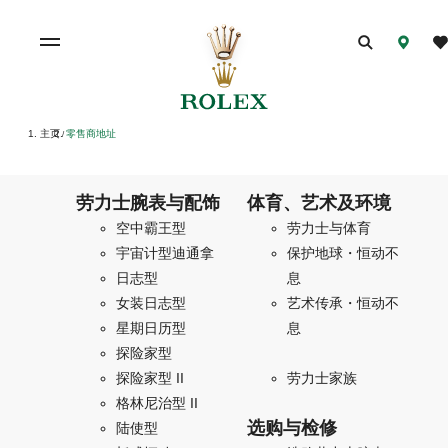
主页
零售商地址
/
劳力士腕表与配饰
体育、艺术及环境
空中霸王型
劳力士与体育
宇宙计型迪通拿
保护地球・恒动不
日志型
息
女装日志型
艺术传承・恒动不
星期日历型
息
探险家型
探险家型 II
劳力士家族
格林尼治型 II
选购与检修
陆使型