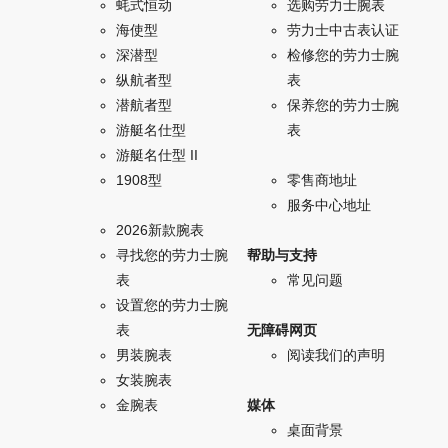
蚝式恒动
选购劳力士腕表
海使型
劳力士中古表认证
深潜型
检修您的劳力士腕
纵航者型
表
潜航者型
保养您的劳力士腕
游艇名仕型
表
游艇名仕型 II
1908型
零售商地址
服务中心地址
2026新款腕表
寻找您的劳力士腕
帮助与支持
表
常见问题
设置您的劳力士腕
表
无障碍网页
男装腕表
阅读我们的声明
女装腕表
金腕表
媒体
桌面背景