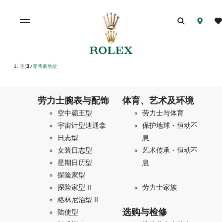
主页
零售商地址
/
劳力士腕表与配饰
体育、艺术及环境
空中霸王型
劳力士与体育
宇宙计型迪通拿
保护地球・恒动不
日志型
息
女装日志型
艺术传承・恒动不
星期日历型
息
探险家型
探险家型 II
劳力士家族
格林尼治型 II
选购与检修
陆使型