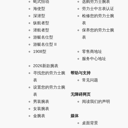
蚝式恒动
选购劳力士腕表
海使型
劳力士中古表认证
深潜型
检修您的劳力士腕
纵航者型
表
潜航者型
保养您的劳力士腕
游艇名仕型
表
游艇名仕型 II
1908型
零售商地址
服务中心地址
2026新款腕表
寻找您的劳力士腕
帮助与支持
表
常见问题
设置您的劳力士腕
表
无障碍网页
男装腕表
阅读我们的声明
女装腕表
金腕表
媒体
桌面背景