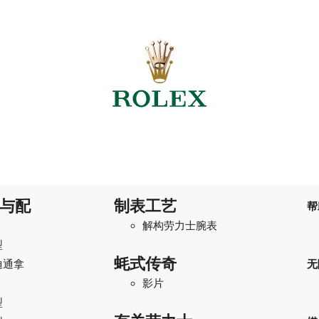
与配
制表工艺
帮
解构劳力士腕表
型
蚝式传奇
迪通拿
无
影片
型