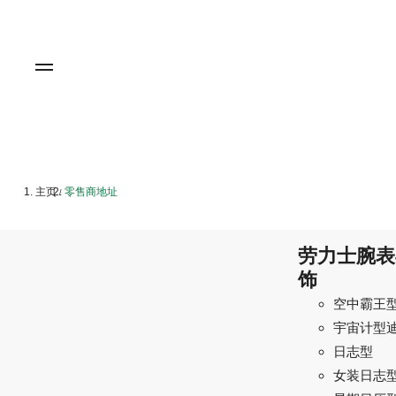
主页
零售商地址
/
劳力士腕表
饰
空中霸王
宇宙计型
日志型
女装日志