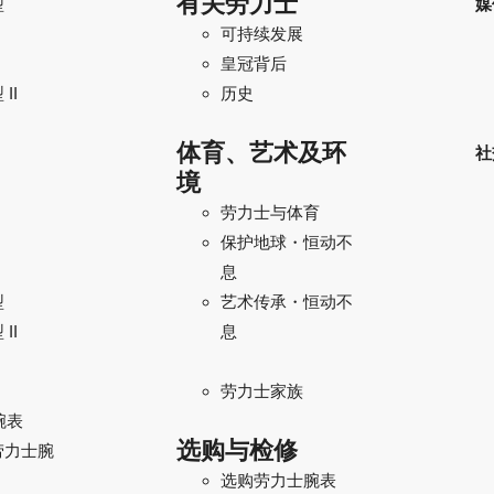
有关劳力士
型
媒
可持续发展
I
皇冠背后
II
历史
体育、艺术及环
社
境
劳力士与体育
保护地球・恒动不
息
型
艺术传承・恒动不
II
息
劳力士家族
腕表
选购与检修
劳力士腕
选购劳力士腕表