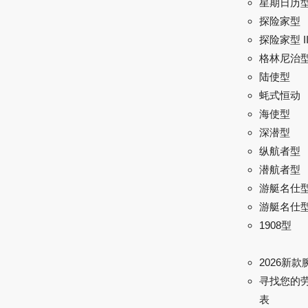
星期日历
探险家型
探险家型 I
格林尼治型 
陆使型
蚝式恒动
海使型
深潜型
纵航者型
潜航者型
游艇名仕
游艇名仕型 
1908型
2026新款
寻找您的
表