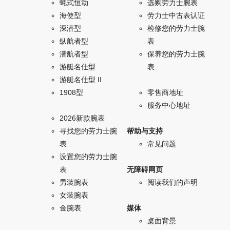
蚝式恒动
选购劳力士腕表
海使型
劳力士中古表认证
深潜型
检修您的劳力士腕
纵航者型
表
潜航者型
保养您的劳力士腕
游艇名仕型
表
游艇名仕型 II
1908型
零售商地址
服务中心地址
2026新款腕表
寻找您的劳力士腕
帮助与支持
表
常见问题
设置您的劳力士腕
表
无障碍网页
男装腕表
阅读我们的声明
女装腕表
金腕表
媒体
桌面背景