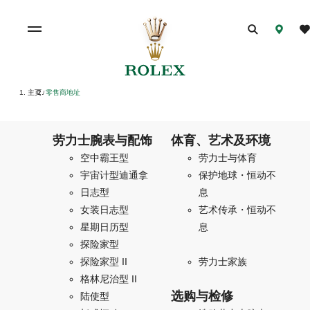
主页
零售商地址
/
劳力士腕表与配饰
体育、艺术及环境
空中霸王型
劳力士与体育
宇宙计型迪通拿
保护地球・恒动不
日志型
息
女装日志型
艺术传承・恒动不
星期日历型
息
探险家型
探险家型 II
劳力士家族
格林尼治型 II
选购与检修
陆使型