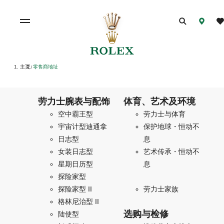
主页
零售商地址
/
劳力士腕表与配饰
体育、艺术及环境
空中霸王型
劳力士与体育
宇宙计型迪通拿
保护地球・恒动不
日志型
息
女装日志型
艺术传承・恒动不
星期日历型
息
探险家型
探险家型 II
劳力士家族
格林尼治型 II
选购与检修
陆使型