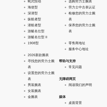
蚝式恒动
选购劳力士腕表
海使型
劳力士中古表认证
深潜型
检修您的劳力士腕
纵航者型
表
潜航者型
保养您的劳力士腕
游艇名仕型
表
游艇名仕型 II
1908型
零售商地址
服务中心地址
2026新款腕表
寻找您的劳力士腕
帮助与支持
表
常见问题
设置您的劳力士腕
表
无障碍网页
男装腕表
阅读我们的声明
女装腕表
金腕表
媒体
桌面背景