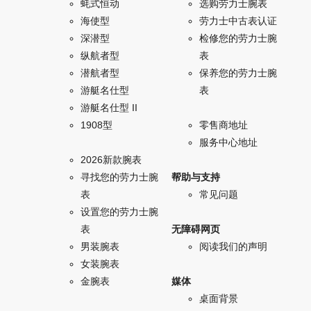
蚝式恒动
选购劳力士腕表
海使型
劳力士中古表认证
深潜型
检修您的劳力士腕
纵航者型
表
潜航者型
保养您的劳力士腕
游艇名仕型
表
游艇名仕型 II
1908型
零售商地址
服务中心地址
2026新款腕表
寻找您的劳力士腕
帮助与支持
表
常见问题
设置您的劳力士腕
表
无障碍网页
男装腕表
阅读我们的声明
女装腕表
金腕表
媒体
桌面背景