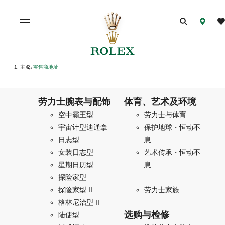
主页
零售商地址
/
劳力士腕表与配饰
体育、艺术及环境
空中霸王型
劳力士与体育
宇宙计型迪通拿
保护地球・恒动不
日志型
息
女装日志型
艺术传承・恒动不
星期日历型
息
探险家型
探险家型 II
劳力士家族
格林尼治型 II
选购与检修
陆使型