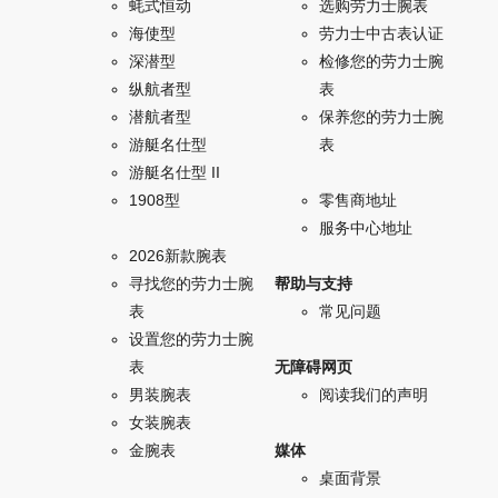
蚝式恒动
选购劳力士腕表
海使型
劳力士中古表认证
深潜型
检修您的劳力士腕
纵航者型
表
潜航者型
保养您的劳力士腕
游艇名仕型
表
游艇名仕型 II
1908型
零售商地址
服务中心地址
2026新款腕表
寻找您的劳力士腕
帮助与支持
表
常见问题
设置您的劳力士腕
表
无障碍网页
男装腕表
阅读我们的声明
女装腕表
金腕表
媒体
桌面背景