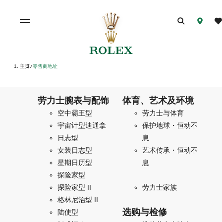
主页
零售商地址
/
劳力士腕表与配饰
体育、艺术及环境
空中霸王型
劳力士与体育
宇宙计型迪通拿
保护地球・恒动不
日志型
息
女装日志型
艺术传承・恒动不
星期日历型
息
探险家型
探险家型 II
劳力士家族
格林尼治型 II
选购与检修
陆使型