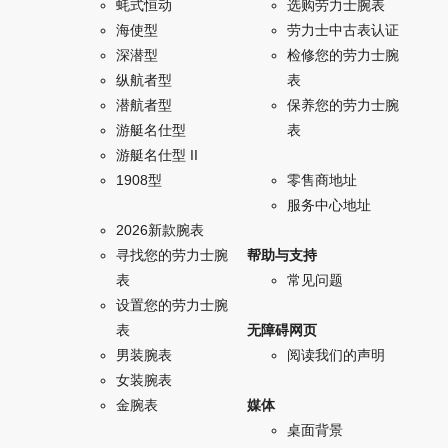
蚝式恒动
选购劳力士腕表
海使型
劳力士中古表认证
深潜型
检修您的劳力士腕
纵航者型
表
潜航者型
保养您的劳力士腕
游艇名仕型
表
游艇名仕型 II
1908型
零售商地址
服务中心地址
2026新款腕表
寻找您的劳力士腕
帮助与支持
表
常见问题
设置您的劳力士腕
表
无障碍网页
男装腕表
阅读我们的声明
女装腕表
金腕表
媒体
桌面背景