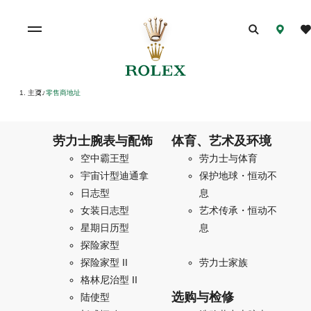
主页
零售商地址
/
劳力士腕表与配饰
体育、艺术及环境
空中霸王型
劳力士与体育
宇宙计型迪通拿
保护地球・恒动不
日志型
息
女装日志型
艺术传承・恒动不
星期日历型
息
探险家型
探险家型 II
劳力士家族
格林尼治型 II
选购与检修
陆使型