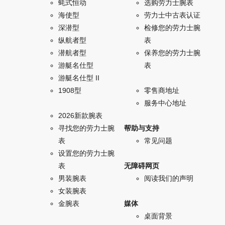
蚝式恒动
选购劳力士腕表
海使型
劳力士中古表认证
深潜型
检修您的劳力士腕
纵航者型
表
潜航者型
保养您的劳力士腕
游艇名仕型
表
游艇名仕型 II
1908型
零售商地址
服务中心地址
2026新款腕表
寻找您的劳力士腕
帮助与支持
表
常见问题
设置您的劳力士腕
表
无障碍网页
男装腕表
阅读我们的声明
女装腕表
金腕表
媒体
桌面背景