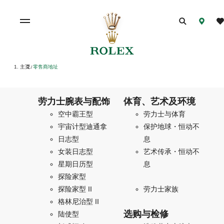
主页
零售商地址
/
劳力士腕表与配饰
体育、艺术及环境
空中霸王型
劳力士与体育
宇宙计型迪通拿
保护地球・恒动不
日志型
息
女装日志型
艺术传承・恒动不
星期日历型
息
探险家型
探险家型 II
劳力士家族
格林尼治型 II
选购与检修
陆使型