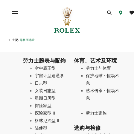
主页
零售商地址
/
劳力士腕表与配饰
体育、艺术及环境
空中霸王型
劳力士与体育
宇宙计型迪通拿
保护地球・恒动不
日志型
息
女装日志型
艺术传承・恒动不
星期日历型
息
探险家型
探险家型 II
劳力士家族
格林尼治型 II
选购与检修
陆使型