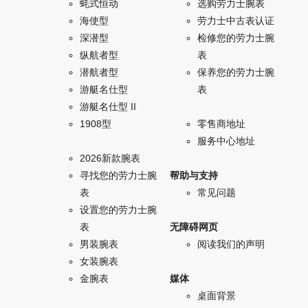
蚝式恒动
选购劳力士腕表
海使型
劳力士中古表认证
深潜型
检修您的劳力士腕
纵航者型
表
潜航者型
保养您的劳力士腕
游艇名仕型
表
游艇名仕型 II
1908型
零售商地址
服务中心地址
2026新款腕表
寻找您的劳力士腕
帮助与支持
表
常见问题
设置您的劳力士腕
表
无障碍网页
男装腕表
阅读我们的声明
女装腕表
金腕表
媒体
桌面背景