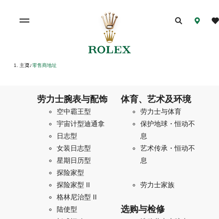
主页
零售商地址
/
劳力士腕表与配饰
体育、艺术及环境
空中霸王型
劳力士与体育
宇宙计型迪通拿
保护地球・恒动不
日志型
息
女装日志型
艺术传承・恒动不
星期日历型
息
探险家型
探险家型 II
劳力士家族
格林尼治型 II
选购与检修
陆使型