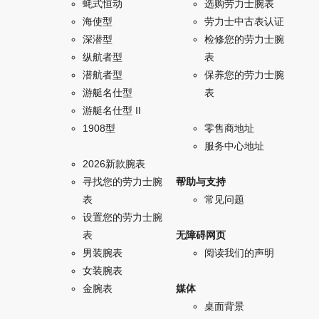
蚝式恒动
选购劳力士腕表
海使型
劳力士中古表认证
深潜型
检修您的劳力士腕
纵航者型
表
潜航者型
保养您的劳力士腕
游艇名仕型
表
游艇名仕型 II
1908型
零售商地址
服务中心地址
2026新款腕表
寻找您的劳力士腕
帮助与支持
表
常见问题
设置您的劳力士腕
表
无障碍网页
男装腕表
阅读我们的声明
女装腕表
金腕表
媒体
桌面背景