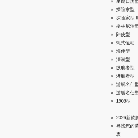
星期日历
探险家型
探险家型 I
格林尼治型 
陆使型
蚝式恒动
海使型
深潜型
纵航者型
潜航者型
游艇名仕
游艇名仕型 
1908型
2026新款
寻找您的
表