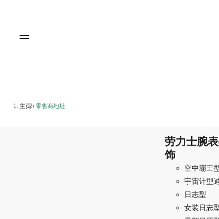
主页
零售商地址
/
劳力士腕表
饰
空中霸王
宇宙计型
日志型
女装日志