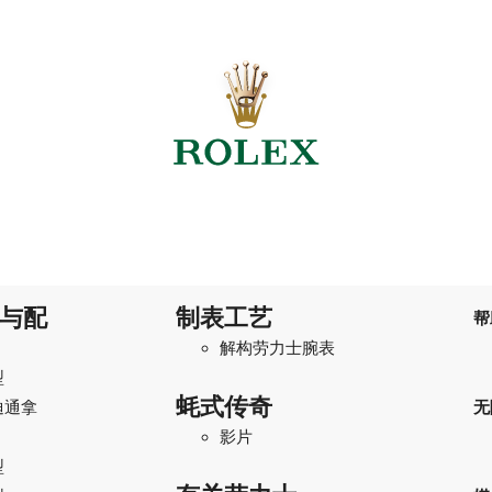
与配
制表工艺
帮
解构劳力士腕表
型
蚝式传奇
迪通拿
无
影片
型