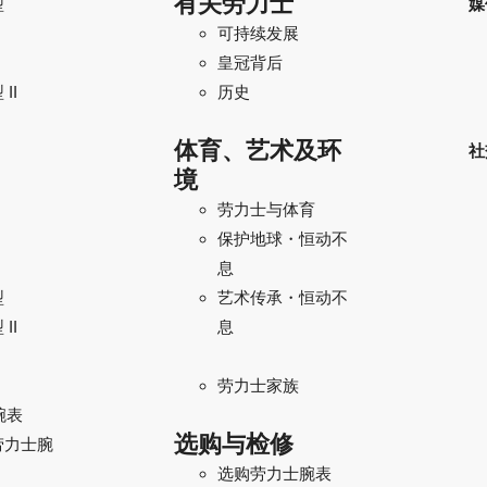
有关劳力士
型
媒
可持续发展
I
皇冠背后
II
历史
体育、艺术及环
社
境
劳力士与体育
保护地球・恒动不
息
型
艺术传承・恒动不
II
息
劳力士家族
腕表
选购与检修
劳力士腕
选购劳力士腕表