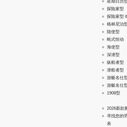
星期日历
探险家型
探险家型 I
格林尼治型 
陆使型
蚝式恒动
海使型
深潜型
纵航者型
潜航者型
游艇名仕
游艇名仕型 
1908型
2026新款
寻找您的
表