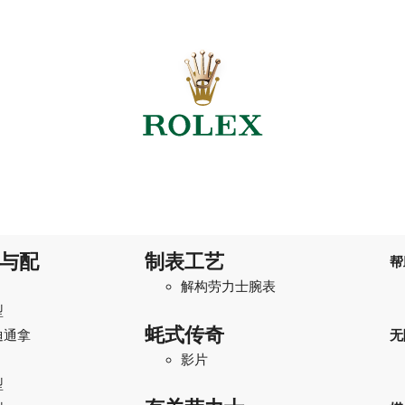
与配
制表工艺
帮
解构劳力士腕表
型
蚝式传奇
迪通拿
无
影片
型