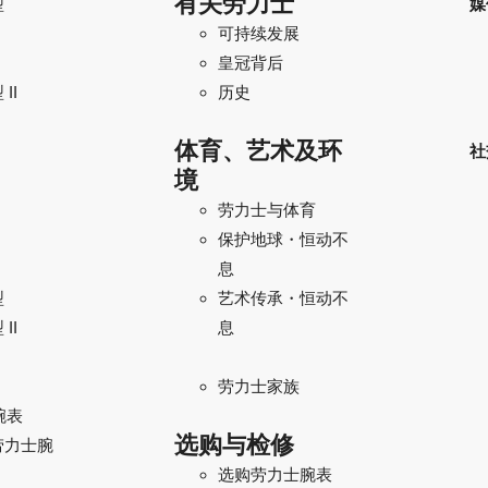
有关劳力士
型
媒
可持续发展
I
皇冠背后
II
历史
体育、艺术及环
社
境
劳力士与体育
保护地球・恒动不
息
型
艺术传承・恒动不
II
息
劳力士家族
腕表
选购与检修
劳力士腕
选购劳力士腕表