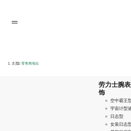
主页
零售商地址
/
劳力士腕表
饰
空中霸王
宇宙计型
日志型
女装日志