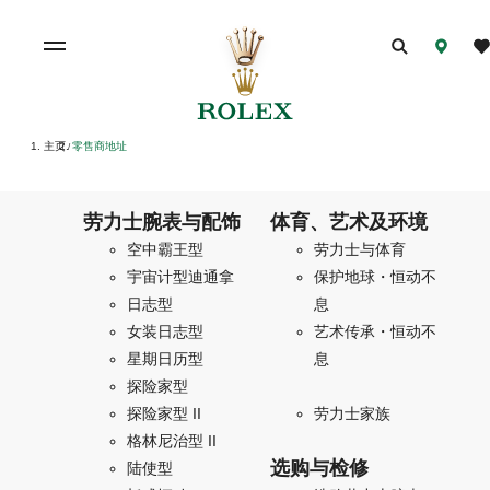
主页
零售商地址
/
劳力士腕表与配饰
体育、艺术及环境
空中霸王型
劳力士与体育
宇宙计型迪通拿
保护地球・恒动不
日志型
息
女装日志型
艺术传承・恒动不
星期日历型
息
探险家型
探险家型 II
劳力士家族
格林尼治型 II
选购与检修
陆使型