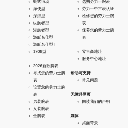
蚝式恒动
选购劳力士腕表
海使型
劳力士中古表认证
深潜型
检修您的劳力士腕
纵航者型
表
潜航者型
保养您的劳力士腕
游艇名仕型
表
游艇名仕型 II
1908型
零售商地址
服务中心地址
2026新款腕表
寻找您的劳力士腕
帮助与支持
表
常见问题
设置您的劳力士腕
表
无障碍网页
男装腕表
阅读我们的声明
女装腕表
金腕表
媒体
桌面背景