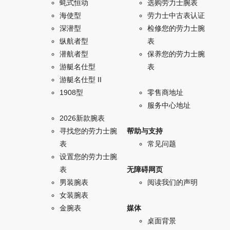
蚝式恒动
选购劳力士腕表
海使型
劳力士中古表认证
深潜型
检修您的劳力士腕
纵航者型
表
潜航者型
保养您的劳力士腕
游艇名仕型
表
游艇名仕型 II
1908型
零售商地址
服务中心地址
2026新款腕表
寻找您的劳力士腕
帮助与支持
表
常见问题
设置您的劳力士腕
表
无障碍网页
男装腕表
阅读我们的声明
女装腕表
金腕表
媒体
桌面背景