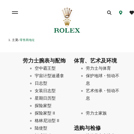
主页
零售商地址
/
劳力士腕表与配饰
体育、艺术及环境
空中霸王型
劳力士与体育
宇宙计型迪通拿
保护地球・恒动不
日志型
息
女装日志型
艺术传承・恒动不
星期日历型
息
探险家型
探险家型 II
劳力士家族
格林尼治型 II
选购与检修
陆使型