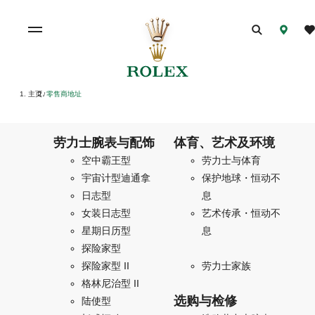
主页
零售商地址
/
劳力士腕表与配饰
体育、艺术及环境
空中霸王型
劳力士与体育
宇宙计型迪通拿
保护地球・恒动不
日志型
息
女装日志型
艺术传承・恒动不
星期日历型
息
探险家型
探险家型 II
劳力士家族
格林尼治型 II
选购与检修
陆使型