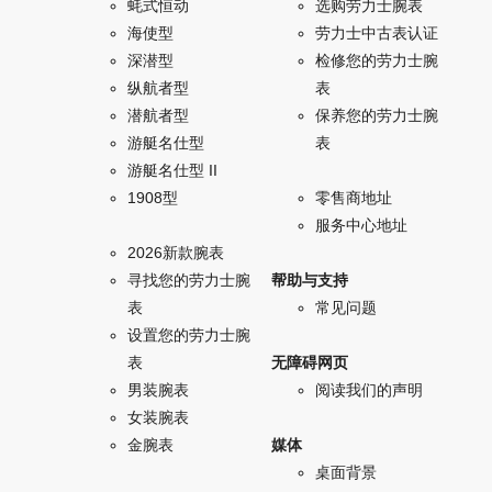
蚝式恒动
选购劳力士腕表
海使型
劳力士中古表认证
深潜型
检修您的劳力士腕
纵航者型
表
潜航者型
保养您的劳力士腕
游艇名仕型
表
游艇名仕型 II
1908型
零售商地址
服务中心地址
2026新款腕表
寻找您的劳力士腕
帮助与支持
表
常见问题
设置您的劳力士腕
表
无障碍网页
男装腕表
阅读我们的声明
女装腕表
金腕表
媒体
桌面背景