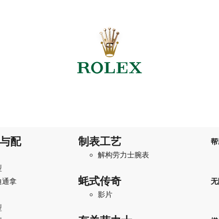
与配
制表工艺
帮
解构劳力士腕表
型
蚝式传奇
迪通拿
无
影片
型