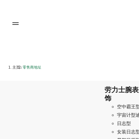
主页
零售商地址
/
劳力士腕表
饰
空中霸王
宇宙计型
日志型
女装日志