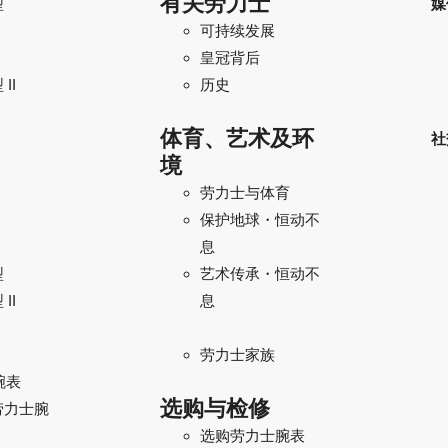
有关劳力士
型
媒
可持续发展
I
皇冠背后
II
历史
体育、艺术及环
社
境
劳力士与体育
保护地球・恒动不
息
型
艺术传承・恒动不
II
息
劳力士家族
腕表
选购与检修
劳力士腕
选购劳力士腕表