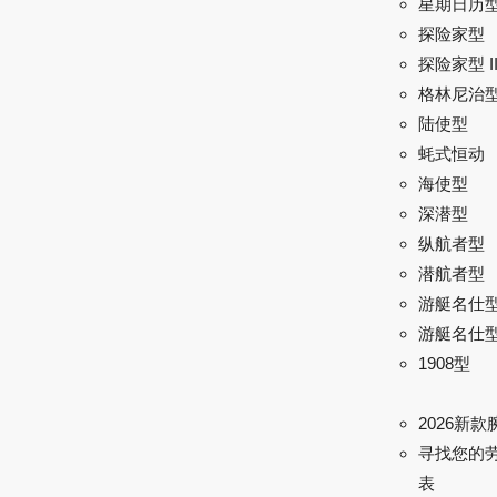
星期日历
探险家型
探险家型 I
格林尼治型 
陆使型
蚝式恒动
海使型
深潜型
纵航者型
潜航者型
游艇名仕
游艇名仕型 
1908型
2026新款
寻找您的
表