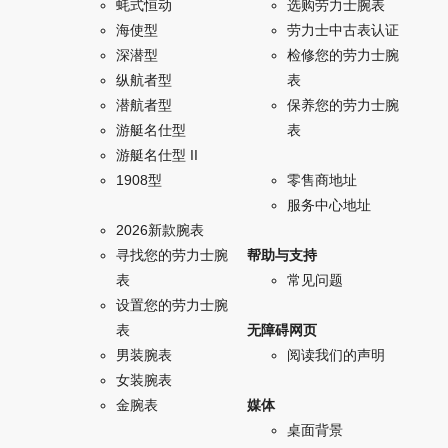
蚝式恒动
选购劳力士腕表
海使型
劳力士中古表认证
深潜型
检修您的劳力士腕
纵航者型
表
潜航者型
保养您的劳力士腕
游艇名仕型
表
游艇名仕型 II
1908型
零售商地址
服务中心地址
2026新款腕表
寻找您的劳力士腕
帮助与支持
表
常见问题
设置您的劳力士腕
表
无障碍网页
男装腕表
阅读我们的声明
女装腕表
金腕表
媒体
桌面背景