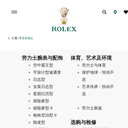
主页
零售商地址
/
劳力士腕表与配饰
体育、艺术及环境
空中霸王型
劳力士与体育
宇宙计型迪通拿
保护地球・恒动不
日志型
息
女装日志型
艺术传承・恒动不
星期日历型
息
探险家型
探险家型 II
劳力士家族
格林尼治型 II
选购与检修
陆使型