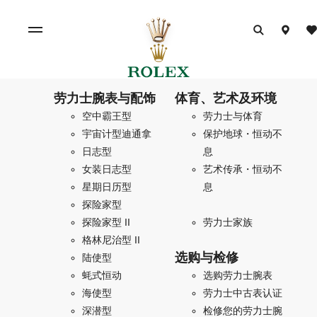
劳力士腕表与配饰
体育、艺术及环境
空中霸王型
劳力士与体育
宇宙计型迪通拿
保护地球・恒动不
日志型
息
女装日志型
艺术传承・恒动不
星期日历型
息
探险家型
探险家型 II
劳力士家族
格林尼治型 II
选购与检修
陆使型
蚝式恒动
选购劳力士腕表
海使型
劳力士中古表认证
深潜型
检修您的劳力士腕