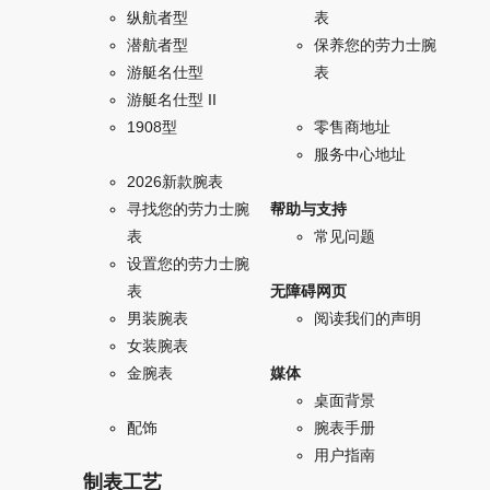
纵航者型
表
潜航者型
保养您的劳力士腕
游艇名仕型
表
游艇名仕型 II
1908型
零售商地址
服务中心地址
2026新款腕表
寻找您的劳力士腕
帮助与支持
表
常见问题
设置您的劳力士腕
表
无障碍网页
男装腕表
阅读我们的声明
女装腕表
金腕表
媒体
桌面背景
配饰
腕表手册
用户指南
制表工艺