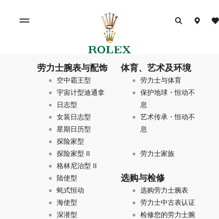
劳力士腕表与配饰
体育、艺术及环境
空中霸王型
劳力士与体育
宇宙计型迪通拿
保护地球・恒动不
日志型
息
女装日志型
艺术传承・恒动不
星期日历型
息
探险家型
探险家型 II
劳力士家族
格林尼治型 II
选购与检修
陆使型
蚝式恒动
选购劳力士腕表
海使型
劳力士中古表认证
深潜型
检修您的劳力士腕