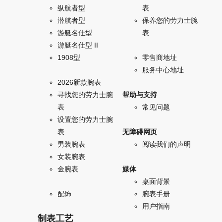
纵航者型
表
潜航者型
保养您的劳力士腕
游艇名仕型
表
游艇名仕型 II
1908型
零售商地址
服务中心地址
2026新款腕表
寻找您的劳力士腕
帮助与支持
表
常见问题
设置您的劳力士腕
表
无障碍网页
男装腕表
阅读我们的声明
女装腕表
金腕表
媒体
桌面背景
配饰
腕表手册
用户指南
制表工艺