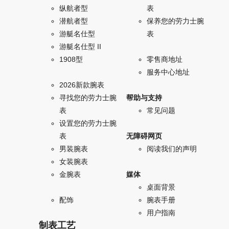
纵航者型
表
潜航者型
保养您的劳力士腕
游艇名仕型
表
游艇名仕型 II
1908型
零售商地址
服务中心地址
2026新款腕表
寻找您的劳力士腕
帮助与支持
表
常见问题
设置您的劳力士腕
表
无障碍网页
男装腕表
阅读我们的声明
女装腕表
金腕表
媒体
桌面背景
配饰
腕表手册
用户指南
制表工艺