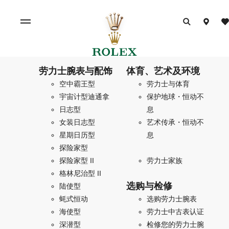
劳力士腕表与配饰
体育、艺术及环境
空中霸王型
劳力士与体育
宇宙计型迪通拿
保护地球・恒动不
日志型
息
女装日志型
艺术传承・恒动不
星期日历型
息
探险家型
探险家型 II
劳力士家族
格林尼治型 II
选购与检修
陆使型
蚝式恒动
选购劳力士腕表
海使型
劳力士中古表认证
深潜型
检修您的劳力士腕