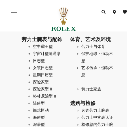
劳力士腕表与配饰
体育、艺术及环境
空中霸王型
劳力士与体育
宇宙计型迪通拿
保护地球・恒动不
日志型
息
女装日志型
艺术传承・恒动不
星期日历型
息
探险家型
探险家型 II
劳力士家族
格林尼治型 II
选购与检修
陆使型
蚝式恒动
选购劳力士腕表
海使型
劳力士中古表认证
深潜型
检修您的劳力士腕