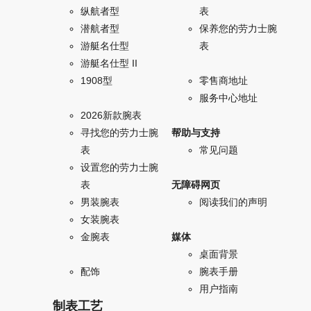
纵航者型
表
潜航者型
保养您的劳力士腕
游艇名仕型
表
游艇名仕型 II
1908型
零售商地址
服务中心地址
2026新款腕表
寻找您的劳力士腕
帮助与支持
表
常见问题
设置您的劳力士腕
表
无障碍网页
男装腕表
阅读我们的声明
女装腕表
金腕表
媒体
桌面背景
配饰
腕表手册
用户指南
制表工艺