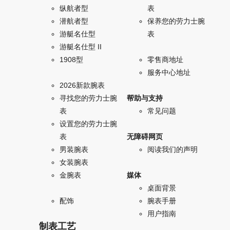
纵航者型
表
潜航者型
保养您的劳力士腕
游艇名仕型
表
游艇名仕型 II
1908型
零售商地址
服务中心地址
2026新款腕表
寻找您的劳力士腕
帮助与支持
表
常见问题
设置您的劳力士腕
表
无障碍网页
男装腕表
阅读我们的声明
女装腕表
金腕表
媒体
桌面背景
配饰
腕表手册
用户指南
制表工艺