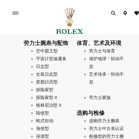
劳力士腕表与配饰
体育、艺术及环境
空中霸王型
劳力士与体育
宇宙计型迪通拿
保护地球・恒动不
日志型
息
女装日志型
艺术传承・恒动不
星期日历型
息
探险家型
探险家型 II
劳力士家族
格林尼治型 II
选购与检修
陆使型
蚝式恒动
选购劳力士腕表
海使型
劳力士中古表认证
深潜型
检修您的劳力士腕