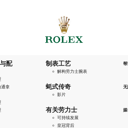
与配
制表工艺
帮
解构劳力士腕表
型
蚝式传奇
迪通拿
无
影片
型
有关劳力士
型
媒
可持续发展
I
皇冠背后