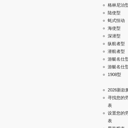
格林尼治型 
陆使型
蚝式恒动
海使型
深潜型
纵航者型
潜航者型
游艇名仕
游艇名仕型 
1908型
2026新款
寻找您的
表
设置您的
表