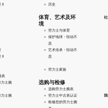
II
历史
体育、艺术及环
社
境
劳力士与体育
保护地球・恒动不
息
型
艺术传承・恒动不
II
息
劳力士家族
腕表
选购与检修
劳力士腕
选购劳力士腕表
劳力士腕
我
劳力士中古表认证
检修您的劳力士腕