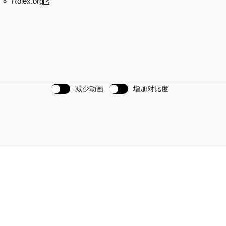
Rolex.org
减少动画
增加对比度
划