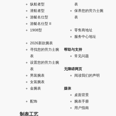
纵航者型
表
潜航者型
保养您的劳力士腕
游艇名仕型
表
游艇名仕型 II
1908型
零售商地址
服务中心地址
2026新款腕表
寻找您的劳力士腕
帮助与支持
表
常见问题
设置您的劳力士腕
表
无障碍网页
男装腕表
阅读我们的声明
女装腕表
金腕表
媒体
桌面背景
配饰
腕表手册
用户指南
制表工艺