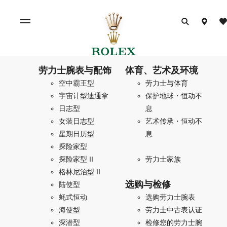
劳力士腕表与配饰
体育、艺术及环境
空中霸王型
劳力士与体育
宇宙计型迪通拿
保护地球・恒动不
日志型
息
女装日志型
艺术传承・恒动不
星期日历型
息
探险家型
探险家型 II
劳力士家族
格林尼治型 II
选购与检修
陆使型
蚝式恒动
选购劳力士腕表
海使型
劳力士中古表认证
深潜型
检修您的劳力士腕