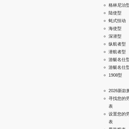
格林尼治型 
陆使型
蚝式恒动
海使型
深潜型
纵航者型
潜航者型
游艇名仕
游艇名仕型 
1908型
2026新款
寻找您的
表
设置您的
表