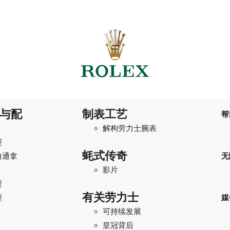
与配
制表工艺
帮
解构劳力士腕表
型
蚝式传奇
迪通拿
无
影片
型
有关劳力士
型
媒
可持续发展
I
皇冠背后