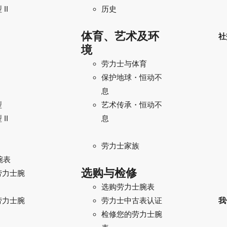
II
历史
体育、艺术及环
社
境
劳力士与体育
保护地球・恒动不
息
型
艺术传承・恒动不
II
息
劳力士家族
腕表
选购与检修
劳力士腕
选购劳力士腕表
劳力士腕
我
劳力士中古表认证
检修您的劳力士腕