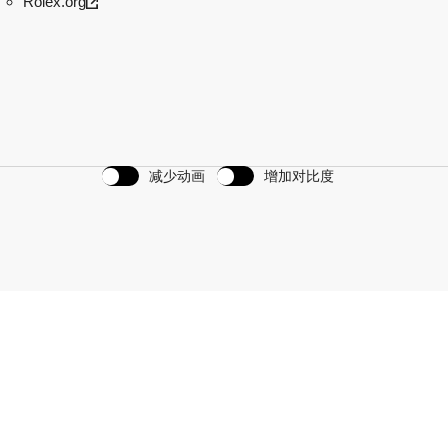
Rolex.org
减少动画
增加对比度
划