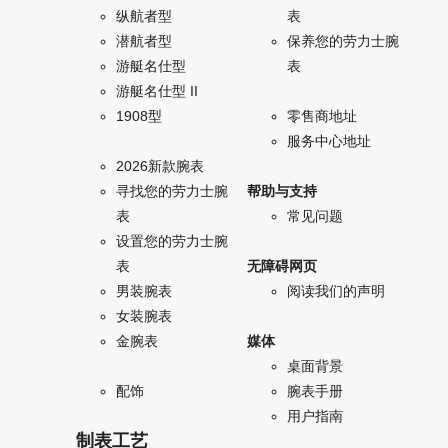
纵航者型
表
潜航者型
保养您的劳力士腕
游艇名仕型
表
游艇名仕型 II
1908型
零售商地址
服务中心地址
2026新款腕表
寻找您的劳力士腕
帮助与支持
表
常见问题
设置您的劳力士腕
表
无障碍网页
男装腕表
阅读我们的声明
女装腕表
金腕表
媒体
桌面背景
配饰
腕表手册
用户指南
制表工艺