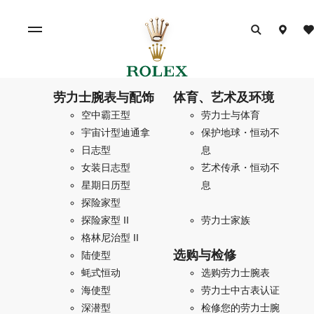
劳力士腕表与配饰
体育、艺术及环境
空中霸王型
劳力士与体育
宇宙计型迪通拿
保护地球・恒动不
日志型
息
女装日志型
艺术传承・恒动不
星期日历型
息
探险家型
探险家型 II
劳力士家族
格林尼治型 II
选购与检修
陆使型
蚝式恒动
选购劳力士腕表
海使型
劳力士中古表认证
深潜型
检修您的劳力士腕