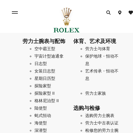
劳力士腕表与配饰
体育、艺术及环境
空中霸王型
劳力士与体育
宇宙计型迪通拿
保护地球・恒动不
日志型
息
女装日志型
艺术传承・恒动不
星期日历型
息
探险家型
探险家型 II
劳力士家族
格林尼治型 II
选购与检修
陆使型
蚝式恒动
选购劳力士腕表
海使型
劳力士中古表认证
深潜型
检修您的劳力士腕