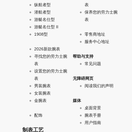
纵航者型
表
潜航者型
保养您的劳力士腕
游艇名仕型
表
游艇名仕型 II
1908型
零售商地址
服务中心地址
2026新款腕表
寻找您的劳力士腕
帮助与支持
表
常见问题
设置您的劳力士腕
表
无障碍网页
男装腕表
阅读我们的声明
女装腕表
金腕表
媒体
桌面背景
配饰
腕表手册
用户指南
制表工艺